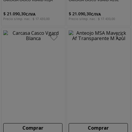
$
21
.
090
,
30
$
21
.
090
,
30
C/IVA
C/IVA
Precio s/imp. nac.:
$
17
.
430
,
00
Precio s/imp. nac.:
$
17
.
430
,
00
Comprar
Comprar