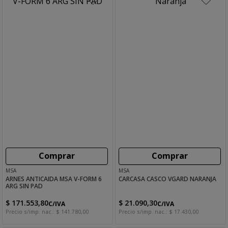
Comprar
Comprar
MSA
MSA
ARNES ANTICAIDA MSA V-FORM 6
CARCASA CASCO VGARD NARANJA
ARG SIN PAD
$
171
.
553
,
80
$
21
.
090
,
30
C/IVA
C/IVA
Precio s/imp. nac.:
$
141
.
780
,
00
Precio s/imp. nac.:
$
17
.
430
,
00