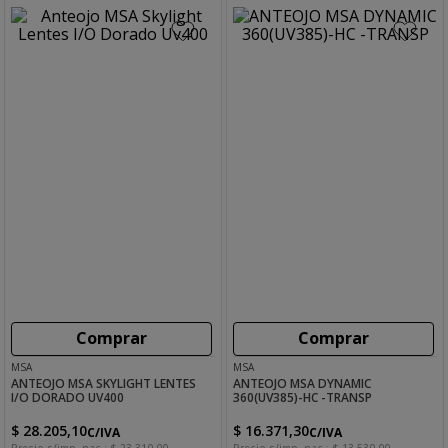
Comprar
Comprar
MSA
MSA
ANTEOJO MSA SKYLIGHT LENTES
ANTEOJO MSA DYNAMIC
I/O DORADO UV400
360(UV385)-HC -TRANSP
$
28
.
205
,
10
$
16
.
371
,
30
C/IVA
C/IVA
Precio s/imp. nac.:
$
23
.
310
,
00
Precio s/imp. nac.:
$
13
.
530
,
00