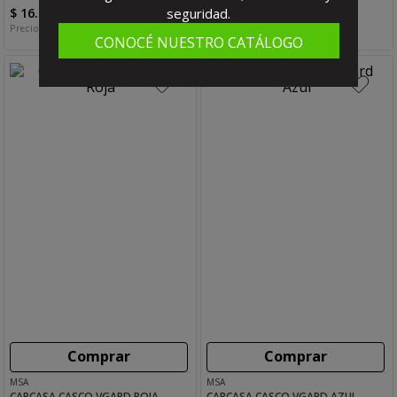
$
16
.
371
,
30
$
21
.
090
,
30
seguridad.
C/IVA
C/IVA
Precio s/imp. nac.:
$
13
.
530
,
00
Precio s/imp. nac.:
$
17
.
430
,
00
CONOCÉ NUESTRO CATÁLOGO
Comprar
Comprar
MSA
MSA
CARCASA CASCO VGARD ROJA
CARCASA CASCO VGARD AZUL