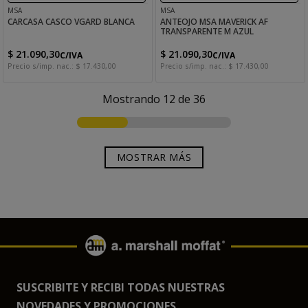
MSA
MSA
CARCASA CASCO VGARD BLANCA
ANTEOJO MSA MAVERICK AF
TRANSPARENTE M AZUL
$
21
.
090
,
30
$
21
.
090
,
30
C/IVA
C/IVA
Precio s/imp. nac.:
$
17
.
430
,
00
Precio s/imp. nac.:
$
17
.
430
,
00
Mostrando
12 de 36
MOSTRAR MÁS
SUSCRIBITE Y RECIBI TODAS NUESTRAS
NOVEDADES Y PROMOCIONES.