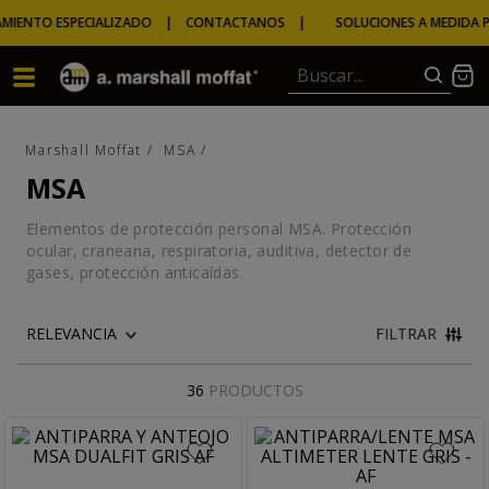
MIENTO ESPECIALIZADO | CONTACTANOS |
SOLUCIONES A MEDIDA PA
Buscar...
MSA
MSA
Elementos de protección personal MSA. Protección
ocular, craneana, respiratoria, auditiva, detector de
gases, protección anticaídas.
FILTRAR
36
PRODUCTOS