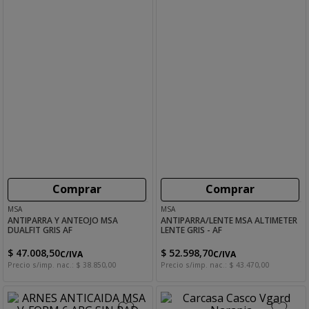
Comprar
Comprar
MSA
MSA
ANTIPARRA Y ANTEOJO MSA
ANTIPARRA/LENTE MSA ALTIMETER
DUALFIT GRIS AF
LENTE GRIS - AF
$
47
.
008
,
50
$
52
.
598
,
70
C/IVA
C/IVA
Precio s/imp. nac.:
$
38
.
850
,
00
Precio s/imp. nac.:
$
43
.
470
,
00