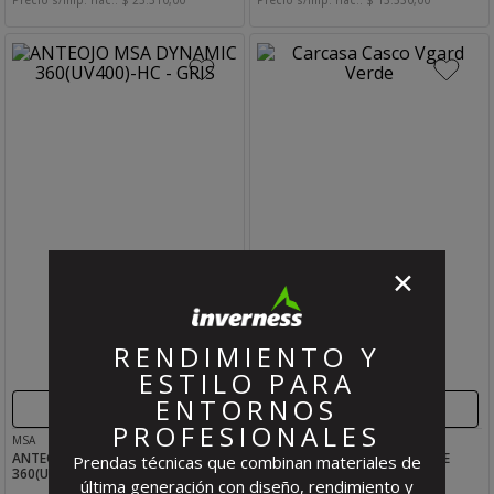
✕
RENDIMIENTO Y
ESTILO PARA
ENTORNOS
Comprar
Comprar
PROFESIONALES
MSA
MSA
ANTEOJO MSA DYNAMIC
CARCASA CASCO VGARD VERDE
Prendas técnicas que combinan materiales de
360(UV400)-HC - GRIS
última generación con diseño, rendimiento y