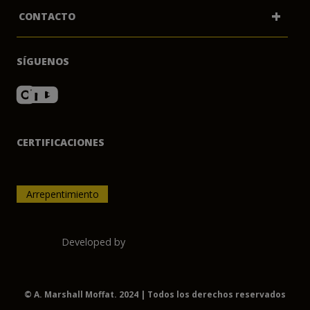
+
CONTACTO
Preguntas Frecuentes
Quienes Somos
SÍGUENOS
Biblioteca Marshall Moffat
Preguntas Frecuentes
Soy Empresa
Términos Y Condiciones
Sucursales
Contacto
CERTIFICACIONES
Trabaja Con Nosotros
Arrepentimiento
Developed by
© A. Marshall Moffat. 2024 | Todos los derechos reservados