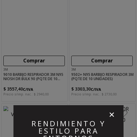
Comprar
Comprar
3M
3M
9010 BARBIJO RESPIRADOR 3M N95
9502+ N95 BARBIJO RESPIRADOR 3M
NIOSH DR BULK 90 (PQTE DE 10
(PQTE DE 10 UNIDADES)
UNIDADES)
$
3557
,
40
$
3303
,
30
C/IVA
C/IVA
Precio s/imp. nac.:
$
2940
,
00
Precio s/imp. nac.:
$
2730
,
00
✕
RENDIMIENTO Y
ESTILO PARA