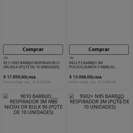
Comprar
Comprar
3M
3M
8511 N95 BARBIJO RESPIRADOR C/
8822 P2 BARBIJO 3M
VÁLVULA (PQTE DE 10 UNIDADES)
POLVOS,HUMOS Y NIEBLAS
C/VAL(PQTE DE 10 UNIDADES)
$
17
.
859
,
60
$
13
.
068
,
00
C/IVA
C/IVA
Precio s/imp. nac.:
$
14
.
760
,
00
Precio s/imp. nac.:
$
10
.
800
,
00