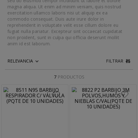
sed do eiusmod tempor incididunt ut labore et dolore
10
.
buzo
magna aliqua. Ut enim ad minim veniam, quis nostrud
exercitation ullamco laboris nisi ut aliquip ex ea
commodo consequat. Duis aute irure dolor in
reprehenderit in voluptate velit esse cillum dolore eu
fugiat nulla pariatur. Excepteur sint occaecat cupidatat
non proident, sunt in culpa qui officia deserunt mollit
anim id est laborum.
FILTRAR
7
PRODUCTOS