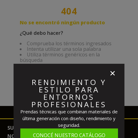
10
.
buzo
No se encontró ningún producto
¿Qué debo hacer?
Comprueba los términos ingresados
Intenta utilizar una sola palabra
Utiliza términos genéricos en la
búsqueda
Intenta buscar sinónimos del término
✕
deseado
RENDIMIENTO Y
ESTILO PARA
ENTORNOS
PROFESIONALES
Prendas técnicas que combinan materiales de
última generación con diseño, rendimiento y
seguridad.
SUSCRIBITE Y RECIBI TODAS NUESTRAS
CONOCÉ NUESTRO CATÁLOGO
NOVEDADES Y PROMOCIONES.