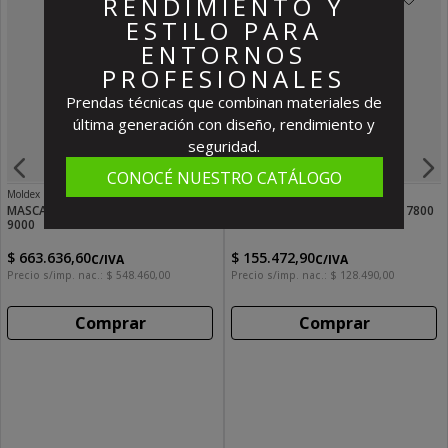
RENDIMIENTO Y
ESTILO PARA
ENTORNOS
PROFESIONALES
Prendas técnicas que combinan materiales de
última generación con diseño, rendimiento y
seguridad.
CONOCÉ NUESTRO CATÁLOGO
Moldex
Moldex
MASCARA ROSTRO COMPLETO SERIE
SEMI MASCARA SILICONA SERIE 7800
9000
$
663
.
636
,
60
$
155
.
472
,
90
C/IVA
C/IVA
Precio s/imp. nac.:
$
548
.
460
,
00
Precio s/imp. nac.:
$
128
.
490
,
00
Comprar
Comprar