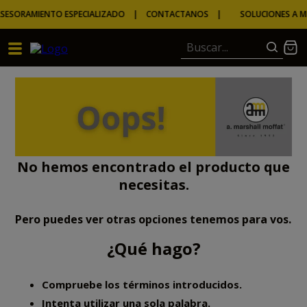
SESORAMIENTO ESPECIALIZADO | CONTACTANOS |
SOLUCIONES A MED
Buscar...
TÉRMINOS MÁS BUSCADOS
1
.
camperas
2
.
m
3
.
overol
No hemos encontrado el producto que
4
.
guantes
necesitas.
5
.
campera
6
.
marron
Pero puedes ver otras opciones tenemos para vos.
7
.
ignífugo
¿Qué hago?
8
.
buzo
Compruebe los términos introducidos.
9
.
pantalon
Intenta utilizar una sola palabra.