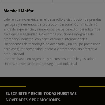
Marshall Moffat
Líder en Latinoamérica en el desarrollo y distribución de prendas
ignífugas y elementos de protección personal. Con más de 70
años de experiencia y numerosos casos de éxito, garantizamos
excelencia y seguridad. Ofrecemos soluciones integrales de
protección industrial con certificaciones internacionales.
Disponemos de tecnología de avanzada y un equipo profesional
para asegurar comodidad, eficacia y protección, sin afectar la
productividad.
Con tres bases en Argentina y sucursales en Chile y Estados
Unidos, somos sinónimo de Seguridad Industrial.
SUSCRIBITE Y RECIBI TODAS NUESTRAS
NOVEDADES Y PROMOCIONES.