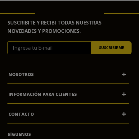
SUSCRIBITE Y RECIBI TODAS NUESTRAS
NOVEDADES Y PROMOCIONES.
+
NOSOTROS
+
INFORMACIÓN PARA CLIENTES
Mi Cuenta
+
CONTACTO
Preguntas Frecuentes
Quienes Somos
SÍGUENOS
Biblioteca Marshall Moffat