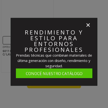
✕
RENDIMIENTO Y
ESTILO PARA
SIN STOCK
ENTORNOS
EPITECNICA
PROFESIONALES
6011 DUCHA ACC. MANUAL COMB.
C/ LAVAOJOS
Prendas técnicas que combinan materiales de
última generación con diseño, rendimiento y
seguridad.
CONOCÉ NUESTRO CATÁLOGO
Has visto todos los
1
productos