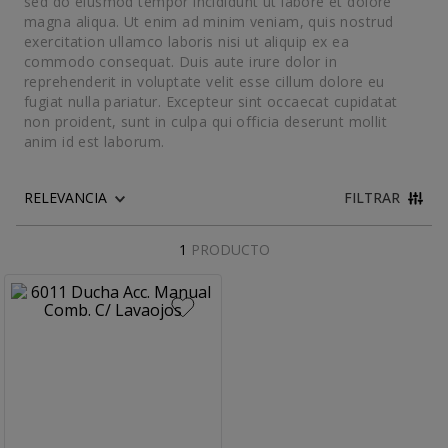
sed do eiusmod tempor incididunt ut labore et dolore
10
.
buzo
magna aliqua. Ut enim ad minim veniam, quis nostrud
exercitation ullamco laboris nisi ut aliquip ex ea
commodo consequat. Duis aute irure dolor in
reprehenderit in voluptate velit esse cillum dolore eu
fugiat nulla pariatur. Excepteur sint occaecat cupidatat
non proident, sunt in culpa qui officia deserunt mollit
anim id est laborum.
FILTRAR
1
PRODUCTO