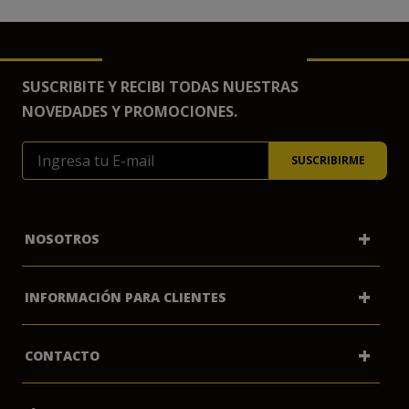
SUSCRIBITE Y RECIBI TODAS NUESTRAS
NOVEDADES Y PROMOCIONES.
+
NOSOTROS
+
INFORMACIÓN PARA CLIENTES
Mi Cuenta
+
CONTACTO
Preguntas Frecuentes
Quienes Somos