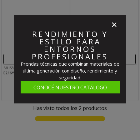
✕
RENDIMIENTO Y
ESTILO PARA
ENTORNOS
PROFESIONALES
SIN STOCK
SIN STOCK
Prendas técnicas que combinan materiales de
SALISBURY
SALISBURY
última generación con diseño, rendimiento y
E216YB GUANTES CLASS 2 SZ
E218CYB GUANTES CLASS 2 SZ
seguridad.
CONOCÉ NUESTRO CATÁLOGO
Has visto todos los
2
productos