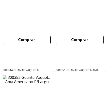
Comprar
Comprar
300344 GUANTE VAQUETA
300351 GUANTE VAQUETA AMA
AMARILLO MEDIO PASEO T10
AMERICANO P/CORTO
$
5
.
626
,
50
$
7
.
187
,
40
C/IVA
C/IVA