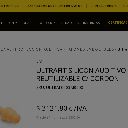
EMPRESA | ASESORAMIENTO ESPECIALIZADO | CONTACTANOS |
SOLUCION
CERTIFICA
TECCIÓN PERSONAL
PROTECCIÓN RESPIRATORIA
INVERNESS
TÉRMINOS MÁS BUSCADOS
1
.
camperas
Ultra
SONAL
PROTECCION AUDITIVA
TAPONES ENDOURALES
2
.
m
3
.
overol
3M
ULTRAFIT SILICON AUDITIVO
4
.
gorro
REUTILIZABLE C/ CORDON
5
.
marron
:
ULTRAF0003M0000
6
.
guantes
7
.
ignífugo
$
3121
,
80
c /IVA
8
.
campera
Precio s/imp. nac.:
$
2580
,
00
9
.
epitecnica