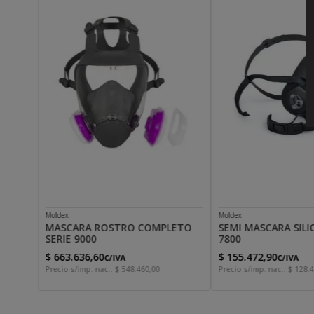
Moldex
Moldex
MASCARA ROSTRO COMPLETO
SEMI MASCARA SILI
SERIE 9000
7800
$
663
.
636
,
60
$
155
.
472
,
90
C/IVA
C/IVA
Precio s/imp. nac.:
$
548
.
460
,
00
Precio s/imp. nac.:
$
128
.
4