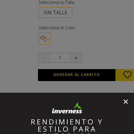
10
.
buzo
SIN TALLE
－
＋
AGREGAR AL CARRITO
✕
Destacados Del Mes
RENDIMIENTO Y
ESTILO PARA