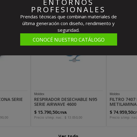
ENTORNOS
PROFESIONALES
Prendas técnicas que combinan materiales de
última generación con diseño, rendimiento y
seguridad.
CONOCÉ NUESTRO CATÁLOGO
Moldex
Moldex
CONA SERIE
RESPIRADOR DESECHABLE N95
FILTRO 7407
SERIE AIRWAVE 4600
METILAMINA
$
15
.
790
,
50
$
74
.
959
,
50
C/IVA
C/
90
,
00
Precio s/imp. nac.:
$
13
.
050
,
00
Precio s/imp. nac
Ver todo