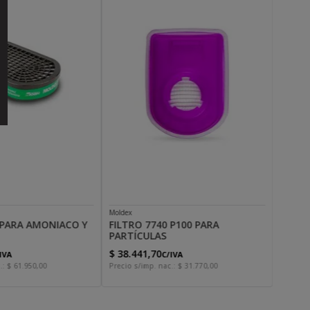
Moldex
 PARA AMONIACO Y
FILTRO 7740 P100 PARA
PARTÍCULAS
$
38
.
441
,
70
IVA
C/IVA
.:
$
61
.
950
,
00
Precio s/imp. nac.:
$
31
.
770
,
00