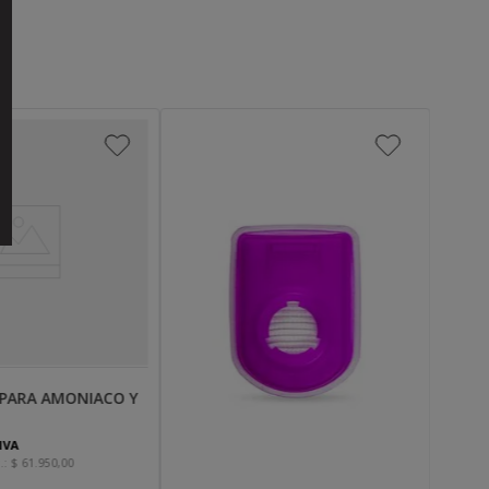
 PARA AMONIACO Y
IVA
.:
$
61
.
950
,
00