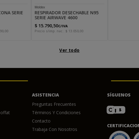
Moldex
CONA SERIE
RESPIRADOR DESECHABLE N95
SERIE AIRWAVE 4600
$
15
.
790
,
50
C/IVA
90
,
00
Precio s/imp. nac.:
$
13
.
050
,
00
Ver todo
ASISTENCIA
SÍGUENOS
Preguntas Frecuentes
offat
Términos Y Condiciones
Contacto
CERTIFICACIO
Trabaja Con Nosotros