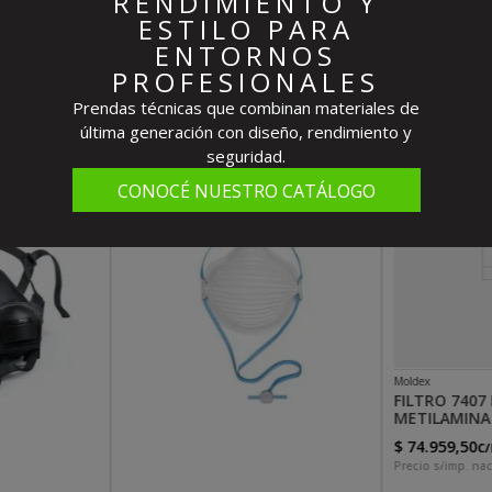
RENDIMIENTO Y
ESTILO PARA
ENTORNOS
Destacados Del Mes
PROFESIONALES
Prendas técnicas que combinan materiales de
última generación con diseño, rendimiento y
seguridad.
CONOCÉ NUESTRO CATÁLOGO
Moldex
FILTRO 7407
METILAMINA
$
74
.
959
,
50
C/
Precio s/imp. nac