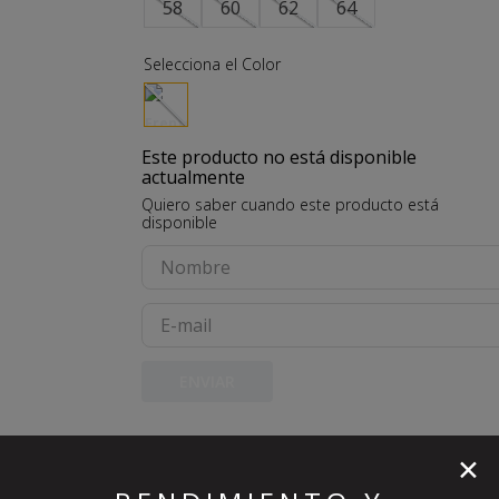
58
60
62
64
10
.
zapatillas
Este producto no está disponible
actualmente
Quiero saber cuando este producto está
disponible
ENVIAR
✕
NO DISPONIBLE