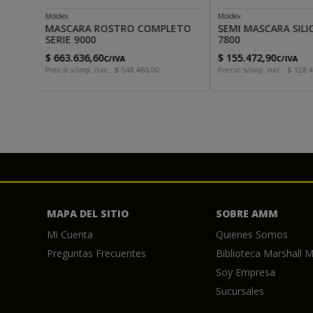
Moldex
Moldex
MASCARA ROSTRO COMPLETO
SEMI MASCARA SILI
SERIE 9000
7800
$
663
.
636
,
60
$
155
.
472
,
90
C/IVA
C/IVA
Precio s/imp. nac.:
$
548
.
460
,
00
Precio s/imp. nac.:
$
128
.
4
MAPA DEL SITIO
SOBRE AMM
Mi Cuenta
Quienes Somos
Preguntas Frecuentes
Biblioteca Marshall M
Soy Empresa
Sucursales