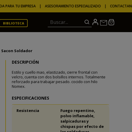
ARA TU EMPRESA | ASESORAMIENTO ESPECIALIZADO | CONTACTANOS
S
Buscar...
BIBLIOTECA
Sacon Soldador
DESCRIPCIÓN
Estilo y cuello mao, elastizado, cierre frontal con
velcro, cuenta con dos bolsillos internos. Totalmente
reforzado para trabajar pesado. cocido con hilo
Nomex.
ESPECIFICACIONES
Resistencia
Fuego repentino,
polvo inflamable,
salpicaduras y
chispas por efecto de
las soldaduras