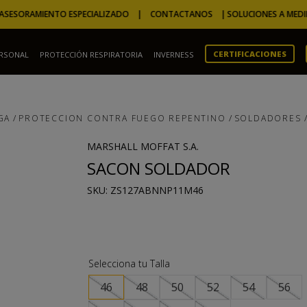
SORAMIENTO ESPECIALIZADO | CONTACTANOS |
SOLUCIONES A MEDIDA P
CERTIFICACIONES
ERSONAL
PROTECCIÓN RESPIRATORIA
INVERNESS
TÉRMINOS MÁS BUSCADOS
1
.
camperas
GA
PROTECCION CONTRA FUEGO REPENTINO
SOLDADORES
2
.
m
3
.
overol
MARSHALL MOFFAT S.A.
SACON SOLDADOR
4
.
guantes
:
ZS127ABNNP11M46
5
.
campera
6
.
marron
7
.
ignífugo
8
.
buzo
46
48
50
52
54
56
9
.
pantalon