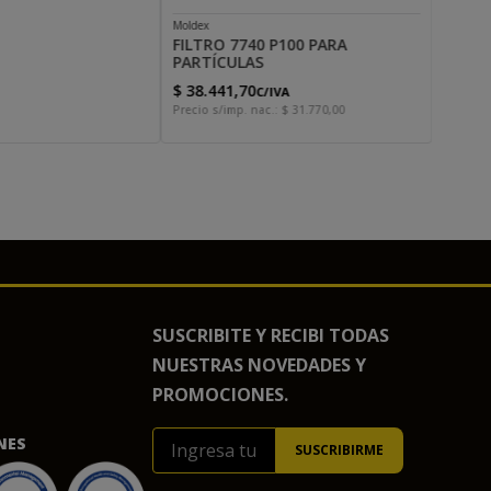
Moldex
FILTRO 7740 P100 PARA
PARTÍCULAS
$
38
.
441
,
70
C/IVA
Precio s/imp. nac.:
$
31
.
770
,
00
SUSCRIBITE Y RECIBI TODAS
NUESTRAS NOVEDADES Y
PROMOCIONES.
NES