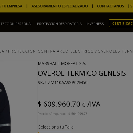
 EMPRESA | ASESORAMIENTO ESPECIALIZADO | CONTACTANOS |
SOLUCIO
CERTIFICA
TECCIÓN PERSONAL
PROTECCIÓN RESPIRATORIA
INVERNESS
TÉRMINOS MÁS BUSCADOS
1
.
camperas
GA
PROTECCION CONTRA ARCO ELECTRICO
OVEROLES TERM
2
.
m
3
.
overol
MARSHALL MOFFAT S.A.
OVEROL TERMICO GENESIS
4
.
guantes
:
ZM110AASSP02M50
5
.
gorro
6
.
marron
$
609
.
960
,
70
c /IVA
7
.
ignífugo
Precio s/imp. nac.:
$
504
.
099
,
75
8
.
campera
9
.
epitecnica