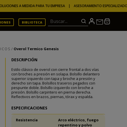
NES A MEDIDA PARA TU EMPRESA | ASESORAMIENTO ESPECIALIZADO
Buscar...
CIONES
BIBLIOTECA
Overol Termico Genesis
ICOS
DESCRIPCIÓN
Estilo clásico de overol con cierre frontal a dos vías
con broches a presión en solapa. Bolsillo delantero
superior izquierdo con tapa y broche a presión y
derecho sin tapa. Bolsillos traseros pegados con
pespunte doble. Bolsillo izquierdo con broche a
presión. Bolsillo carpintero en pierna derecha.
Reflectivos en brazos, piernas, tórax y espalda.
ESPECIFICACIONES
Resistencia
Arco eléctrico, fuego
repentino y polvo