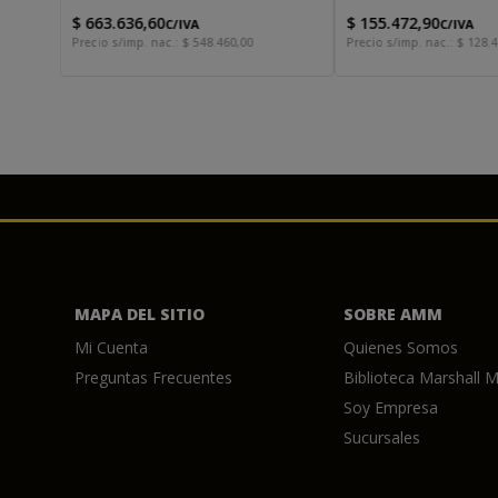
$
663
.
636
,
60
$
155
.
472
,
90
C/IVA
C/IVA
Precio s/imp. nac.:
$
548
.
460
,
00
Precio s/imp. nac.:
$
128
.
4
MAPA DEL SITIO
SOBRE AMM
Mi Cuenta
Quienes Somos
Preguntas Frecuentes
Biblioteca Marshall M
Soy Empresa
Sucursales