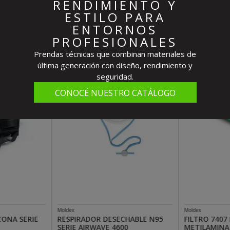
Destacados Del Mes
RENDIMIENTO Y
ESTILO PARA
ENTORNOS
PROFESIONALES
Prendas técnicas que combinan materiales de
última generación con diseño, rendimiento y
seguridad.
CONOCÉ NUESTRO CATÁLOGO
Moldex
Moldex
CONA SERIE
RESPIRADOR DESECHABLE N95
FILTRO 7407
SERIE AIRWAVE 4600
METILAMINA