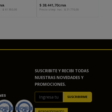
$
38
.
441
,
70
IVA
C/IVA
.:
$
61
.
950
,
00
Precio s/imp. nac.:
$
31
.
770
,
00
SUSCRIBITE Y RECIBI TODAS
NUESTRAS NOVEDADES Y
PROMOCIONES.
NES
Arrepentimiento