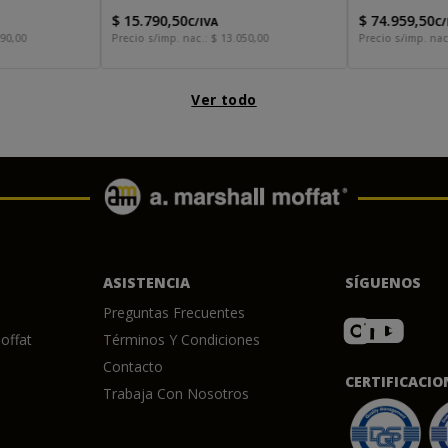
$
15
.
790
,
50
$
74
.
959
,
50
C/IVA
C/
90
,
00
Precio s/imp. nac.:
$
13
.
050
,
00
Precio s/imp. nac
Ver todo
ASISTENCIA
SÍGUENOS
Preguntas Frecuentes
offat
Términos Y Condiciones
Contacto
CERTIFICACIO
Trabaja Con Nosotros