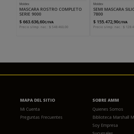
Moldex
Moldex
MASCARA ROSTRO COMPLETO
SEMI MASCARA SILI
SERIE 9000
7800
$
663
.
636
,
60
$
155
.
472
,
90
C/IVA
C/IVA
Precio s/imp. nac.:
$
548
.
460
,
00
Precio s/imp. nac.:
$
128
.
4
MAPA DEL SITIO
SOBRE AMM
Mi Cuenta
Quienes Somos
Preguntas Frecuentes
Biblioteca Marshall M
Soy Empresa
Sucursales