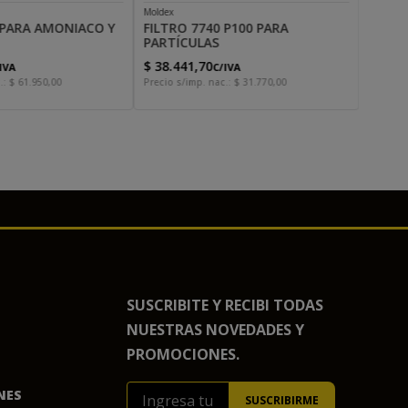
Moldex
 PARA AMONIACO Y
FILTRO 7740 P100 PARA
PARTÍCULAS
$
38
.
441
,
70
IVA
C/IVA
.:
$
61
.
950
,
00
Precio s/imp. nac.:
$
31
.
770
,
00
SUSCRIBITE Y RECIBI TODAS
NUESTRAS NOVEDADES Y
PROMOCIONES.
NES