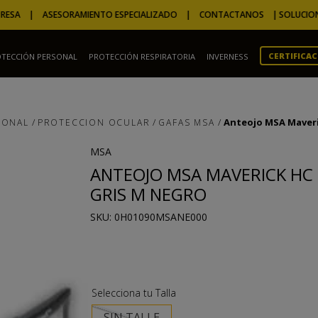
A | ASESORAMIENTO ESPECIALIZADO | CONTACTANOS |
SOLUCIONES A M
CERTIFICA
TECCIÓN PERSONAL
PROTECCIÓN RESPIRATORIA
INVERNESS
TÉRMINOS MÁS BUSCADOS
1
.
camperas
Anteojo MSA Maveri
SONAL
PROTECCION OCULAR
GAFAS MSA
2
.
m
3
.
overol
MSA
ANTEOJO MSA MAVERICK HC
4
.
guantes
GRIS M NEGRO
5
.
gorro
:
0H01090MSANE000
6
.
marron
7
.
ignífugo
8
.
campera
9
.
epitecnica
SIN TALLE