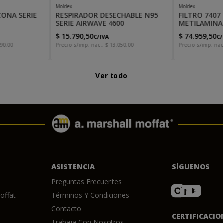
Moldex
Moldex
CONA SERIE
RESPIRADOR DESECHABLE N95
FILTRO 7407
SERIE AIRWAVE 4600
METILAMINA
$
15
.
790
,
50
$
74
.
959
,
50
C/IVA
C/
90
,
00
Precio s/imp. nac.:
$
13
.
050
,
00
Precio s/imp. nac
Ver todo
ASISTENCIA
SÍGUENOS
Preguntas Frecuentes
offat
Términos Y Condiciones
Contacto
CERTIFICACIO
Trabaja Con Nosotros